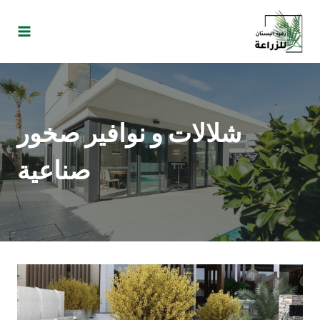
شلالات و نوافير صخور
صناعية