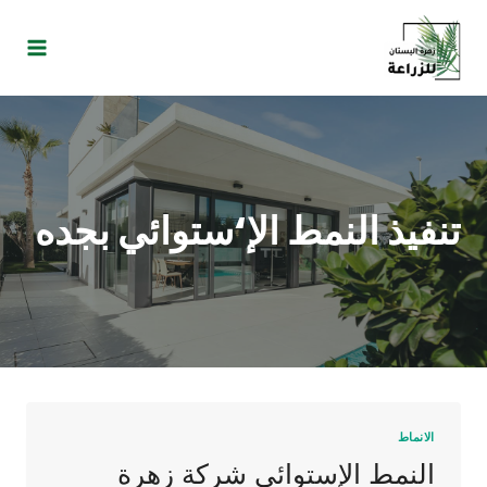
تنفيذ النمط الإ‘ستوائي بجده
الانماط
النمط الإستوائي شركة زهرة