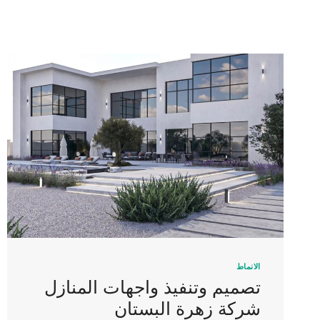
الانماط
تصميم وتنفيذ واجهات المنازل
شركة زهرة البستان